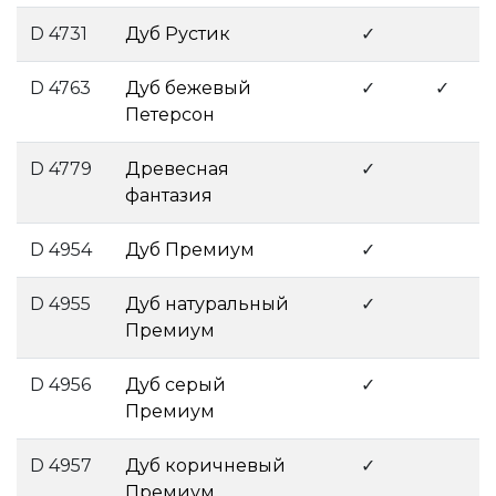
D 4731
Дуб Рустик
­
✓
D 4763
Дуб бежевый
✓
✓
Петерсон
­ ­
D 4779
Древесная
✓
фантазия
­
D 4954
Дуб Премиум
­
✓
D 4955
Дуб натуральный
✓
Премиум
­
D 4956
Дуб серый
✓
Премиум
­
D 4957
Дуб коричневый
✓
Премиум
­