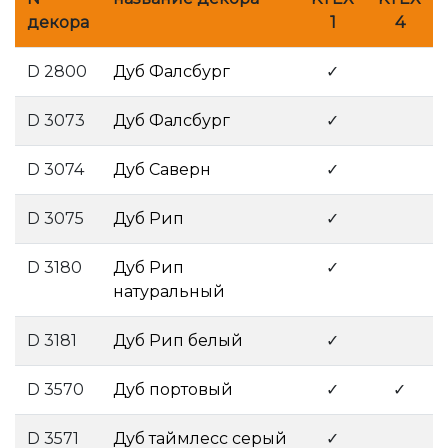
декора
1
4
D 2800
Дуб Фалсбург
­
✓
D 3073
Дуб Фалсбург
­
✓
D 3074
Дуб Саверн
­
✓
D 3075
Дуб Рип
­
✓
D 3180
Дуб Рип
✓
натуральный
­
D 3181
Дуб Рип белый
­
✓
D 3570
Дуб портовый
­ ­
✓
✓
D 3571
Дуб таймлесс серый
✓