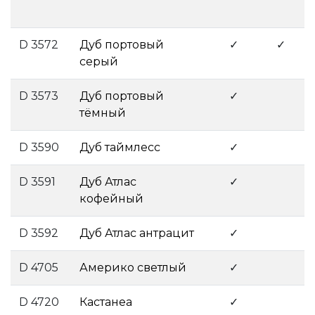
D 3572
Дуб портовый
✓
✓
серый
­ ­
D 3573
Дуб портовый
✓
тёмный
­
D 3590
Дуб таймлесс
­
✓
D 3591
Дуб Атлас
✓
кофейный
­
D 3592
Дуб Атлас антрацит
­
✓
D 4705
Америко светлый
­
✓
D 4720
Кастанеа
­
✓