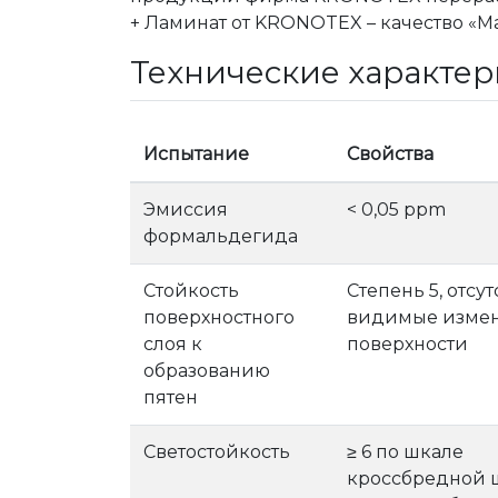
+ Ламинат от KRONOTEX – качество «M
Технические характе
Испытание
Свойства
Эмиссия
< 0,05 ppm
формальдегида
Стойкость
Степень 5, отсу
поверхностного
видимые измен
слоя к
поверхности
образованию
пятен
Светостойкость
≥ 6 по шкале
кроссбредной 