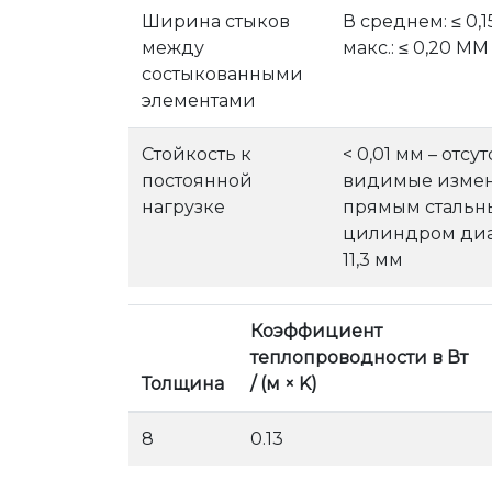
Ширина стыков
В среднем: ≤ 0,
между
макс.: ≤ 0,20 MM
состыкованными
элементами
Стойкость к
< 0,01 мм – отсу
постоянной
видимые измен
нагрузке
прямым сталь
цилиндром ди
11,3 мм
Коэффициент
теплопроводности в Вт
Толщина
/ (м × K)
8
0.13