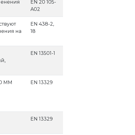
менения
EN 20 105-
A02
тствуют
EN 438-2,
ения на
18
EN 13501-1
й,
10 MM
EN 13329
EN 13329