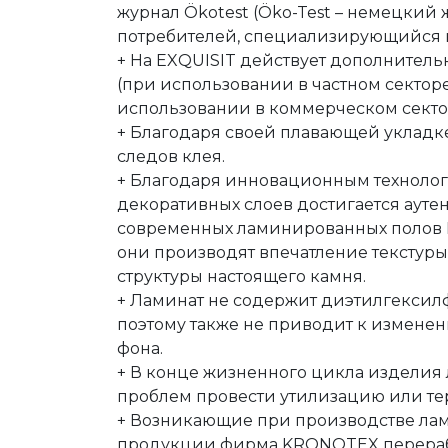
журнал Ökotest (Öko-Test – немецкий
потребителей, специализирующийся н
+ На EXQUISIT действует дополнительн
(при использовании в частном секторе)
использовании в коммерческом секто
+ Благодаря своей плавающей укладке
следов клея.
+ Благодаря инновационным техноло
декоративных слоев достигается ауте
современных ламинированных полов 
они производят впечатление текстуры
структуры настоящего камня.
+ Ламинат не содержит диэтилгексилф
поэтому также не приводит к измене
фона.
+ В конце жизненного цикла изделия 
проблем провести утилизацию или те
+ Возникающие при производстве лам
продукции фирма KRONOTEX перераб