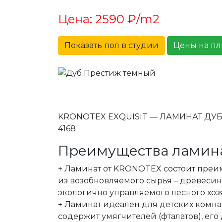
Цена: 2590 ₽/m2
Показать пол в студии
Цены на п
KRONOTEX EXQUISIT — ЛАМИНАТ ДУ
4168
Преимущества ламин
+ Ламинат от KRONOTEX состоит пре
из возобновляемого сырья – древеси
экологично управляемого лесного хоз
+ Ламинат идеален для детских комнат
содержит умягчителей (фталатов), ег