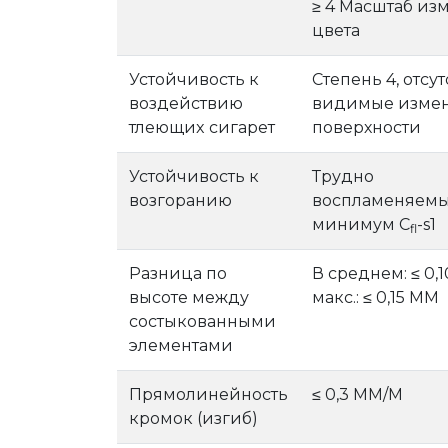
≥ 4 Масштаб из
цвета
Устойчивость к
Степень 4, отсу
воздействию
видимые измен
тлеющиx сигарет
поверхности
Устойчивость к
Трудно
возгоранию
воспламеняемы
минимум C
-s1
fl
Разница по
В среднем: ≤ 0,
высоте между
макс.: ≤ 0,15 MM
состыкованными
элементами
Прямолинейность
≤ 0,3 MM/M
кромок (изгиб)