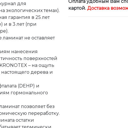
Оплата удобным Вам спо
 журнал для
картой.
Доставка возмож
а экологических темах).
ая гарантия в 25 лет
 и в 3 лет (при
ре).
 ламинат не оставляет
гиям нанесения
нтичность поверхностей
KRONOTEX – на ощупь
 настоящего дерева и
талата (DEHP) и
ниям гормонального
ламинат позволяет без
рмическую переработку.
ината остатки
атывает термически.