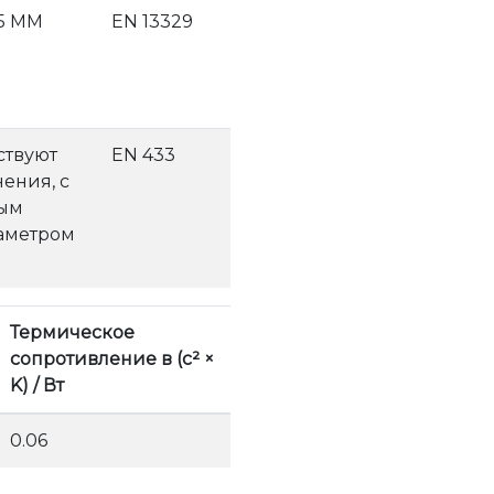
15 MM
EN 13329
тствуют
EN 433
ения, c
ным
аметром
Термическое
сопротивление в (с² ×
K) / Вт
0.06