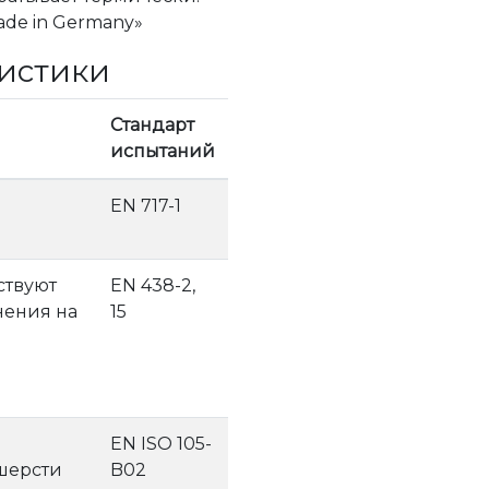
ade in Germany»
ристики
Стандарт
испытаний
EN 717-1
тствуют
EN 438-2,
ения на
15
EN ISO 105-
шерсти
B02